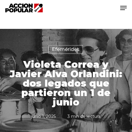
Saltar
document.querySelector('.download-btn
Men
a
a').setAttribute('download', '');
contenido
Cerra
principal
El
Menú
Efemérides
Violeta Correa y
Javier Alva Orlandini:
dos legados que
partieron un 1 de
junio
junio 1, 2025
3 min de lectura