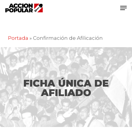
Saltar
document.querySelector('.download-btn
Men
a
a').setAttribute('download', '');
contenido
Cerra
principal
El
Menú
Portada
»
Confirmación de Afilicación
FICHA ÚNICA DE
AFILIADO