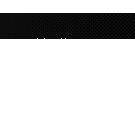
Tu
participación
es
importante
A
f
i
l
i
a
t
e
H
o
y
S
u
s
c
r
í
b
e
t
e
a
l
n
e
w
s
l
e
t
t
e
r
Local Principal
Av. 9 de diciembre 218 (Ex Paseo Colón)
Cercado de Lima